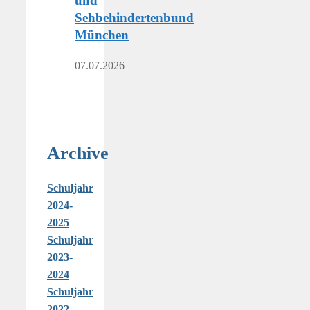
und
Sehbehindertenbund
München
07.07.2026
Archive
Schuljahr
2024-
2025
Schuljahr
2023-
2024
Schuljahr
2022-