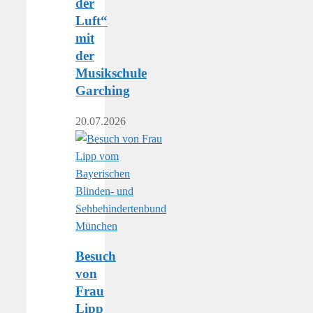
der
Luft“
mit
der
Musikschule
Garching
20.07.2026
Besuch
von
Frau
Lipp