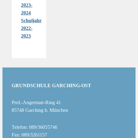
2023-
2024
Schuljahr
2022-
2023
GRUNDSCHULE GARCHING-OST
Prof.-Angermair-Ring 41
85748 Garching b. München
Telefon: 089/36055746
Fax: 089/3261157