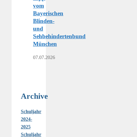
vom
Bayerischen
Blinden-
und
Sehbehindertenbund
München
07.07.2026
Archive
Schuljahr
2024-
2025
Schuljahr