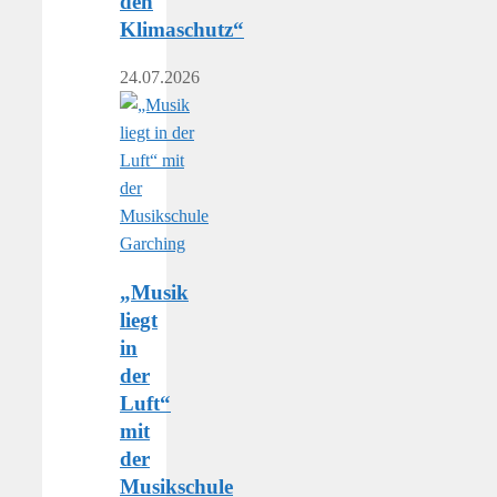
den
Klimaschutz“
24.07.2026
„Musik
liegt
in
der
Luft“
mit
der
Musikschule