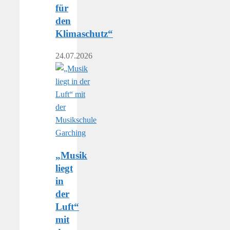
für
den
Klimaschutz“
24.07.2026
„Musik
liegt
in
der
Luft“
mit