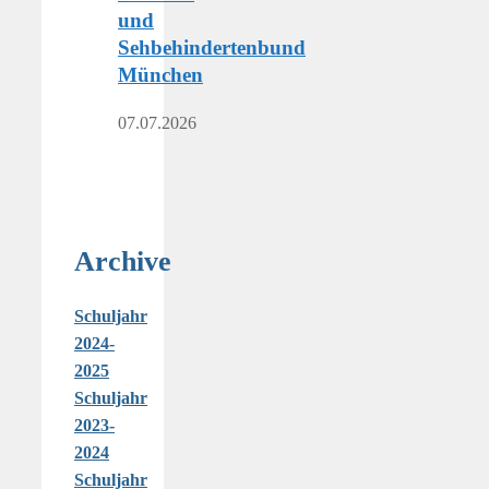
und
Sehbehindertenbund
München
07.07.2026
Archive
Schuljahr
2024-
2025
Schuljahr
2023-
2024
Schuljahr