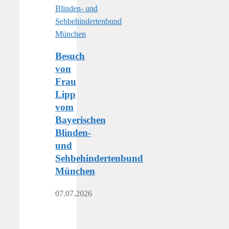
Besuch
von
Frau
Lipp
vom
Bayerischen
Blinden-
und
Sehbehindertenbund
München
07.07.2026