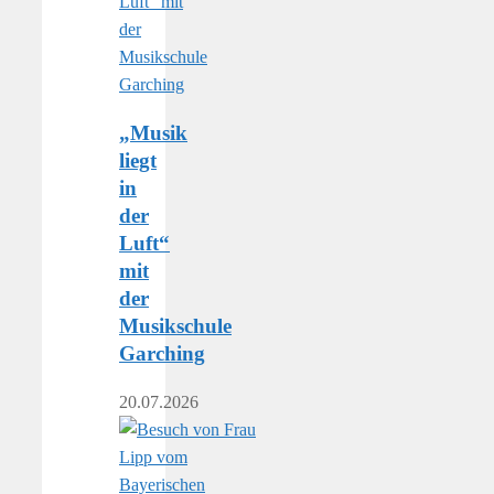
„Musik
liegt
in
der
Luft“
mit
der
Musikschule
Garching
20.07.2026