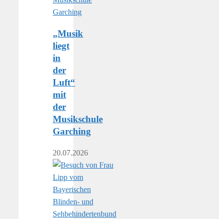
„Musik
liegt
in
der
Luft“
mit
der
Musikschule
Garching
20.07.2026