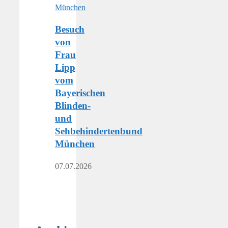
Besuch
von
Frau
Lipp
vom
Bayerischen
Blinden-
und
Sehbehindertenbund
München
07.07.2026