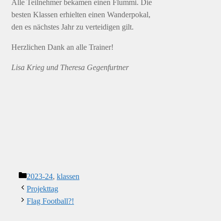
Alle Teilnehmer bekamen einen Flummi. Die
besten Klassen erhielten einen Wanderpokal,
den es nächstes Jahr zu verteidigen gilt.
Herzlichen Dank an alle Trainer!
Lisa Krieg und Theresa Gegenfurtner
Kategorien
2023-24
,
klassen
Projekttag
Flag Football?!