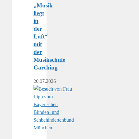
„Musik
liegt
in
der
Luft“
mit
der
Musikschule
Garching
20.07.2026